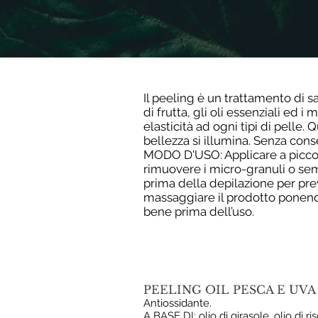
Il peeling è un trattamento di sa
di frutta, gli oli essenziali ed 
elasticità ad ogni tipi di pelle
bellezza si illumina. Senza conse
MODO D'USO: Applicare a piccole
rimuovere i micro-granuli o se
prima della depilazione per pre
massaggiare il prodotto ponendo
bene prima dell’uso.
PEELING OIL PESCA E UVA 
Antiossidante.
A BASE DI: olio di girasole, olio di r