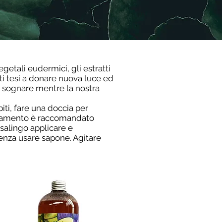
egetali eudermici, gli estratti
nti tesi a donare nuova luce ed
er sognare mentre la nostra
ti, fare una doccia per
attamento è raccomandato
asalingo applicare e
senza usare sapone. Agitare