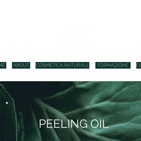
COSMETICI BIO ITALIANI
ME
ABOUT
COSMETICA NATURALE
FORMAZIONE
C
PEELING OIL