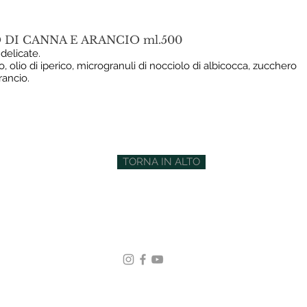
DI CANNA E ARANCIO ml.500
delicate.
iso, olio di iperico, microgranuli di nocciolo di albicocca, zucchero
rancio.
TORNA IN ALTO