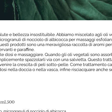
lute e bellezza insostituibile. Abbiamo miscelato agli oli v
i microgranuli di nocciolo di albicocca per massaggi esfolia
. Questi prodotti sono una meravigliosa raccolta di aromi p
rvanti e paraffine.
 dosi e massaggiare. Quando gli oli vegetali sono assorbi
mplicemente spazzolarli via con una salvietta. Questo tr
venire la crescita di peli sotto-pelle. Come trattamento c
si nella doccia o nella vasca, infine risciacquare anche 
ml.500
iso, microgranuli di nocciolo di albicocca,