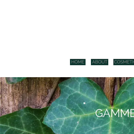
COS
HOME
ABOUT
COSMETI
GAMME