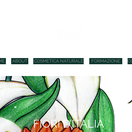
COSMETICI BIO ITALIANI
ME
ABOUT
COSMETICA NATURALE
FORMAZIONE
C
FIORI D’ITALIA