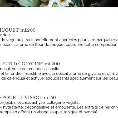
MUGUET ml.200
ndula.
de végétaux traditionnellement appréciés pour la remarquable act
 à la peau. L'arôme de fleur de muguet couronne cette compositio
LEUR DE GLYCINE ml.200
nesol, huile de amandes, achylie.
la rendre irrésistible avec le délicat arôme de glycine et offrir 
its de calendula et achylie, adoucissants spécialement sur les pe
 POUR LE VISAGE ml.50
 jojoba, elicriso, achylie, collagène végétal.
er hydratante, décongestive et émolliente. Les extraits de helichr
 temps en offrant un visage souple, tonique et hydraté.