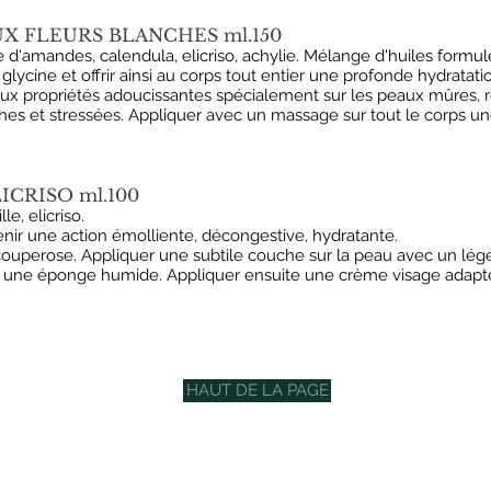
X FLEURS BLANCHES ml.150
e d'amandes, calendula, elicriso, achylie. Mélange d'huiles formu
 glycine et offrir ainsi au corps tout entier une profonde hydratatio
 aux propriétés adoucissantes spécialement sur les peaux mûres,
s et stressées. Appliquer avec un massage sur tout le corps une
ICRISO ml.100
e, elicriso.
ir une action émolliente, décongestive, hydratante.
perose. Appliquer une subtile couche sur la peau avec un léger
ec une éponge humide. Appliquer ensuite une crème visage adapt
HAUT DE LA PAGE