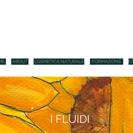
COSMETICI BIO ITALIANI
ME
ABOUT
COSMETICA NATURALE
FORMAZIONE
C
I FLUIDI