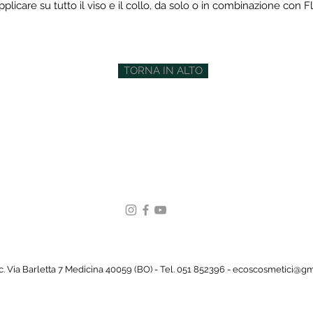
care su tutto il viso e il collo, da solo o in combinazione con F
TORNA IN ALTO
. Via Barletta 7 Medicina 40059 (BO) - Tel. 051 852396 -
ecoscosmetici@gm