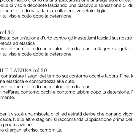
ido, il Fluido Giorno ha una spiccata azione anti-age ed e un'ott
elle di viso e décolleté lasciando una piacevole sensazione di idr
 karitè, olio di macadamia, collagene vegetale, tiglio.
su viso e collo dopo la detersione.
ml.30
cata per un'azione d'urto contro gli inestetismi lasciati sul nostro
etosa ed elastica.
ro di karitè, olio di cocco, aloe, olio di argan, collagene vegetale, 
su viso e collo dopo la detersione.
 E LABBRA ml.30
contrastare i segni del tempo sul contorno occhi e labbra. Fine, 
a elasticità e compattezza alla cute.
ro di karitè, olio di cocco, aloe, olio di argan.
nell’area contorno occhi e contorno labbra dopo la detersione. Per
tamente.
r il viso, è una miscela di oli ed estratti d’erbe che donano vigore
calda. Nelle altre stagioni, si raccomanda l’applicazione prima de
a propria azione.
io di argan, elicriso, camomilla.