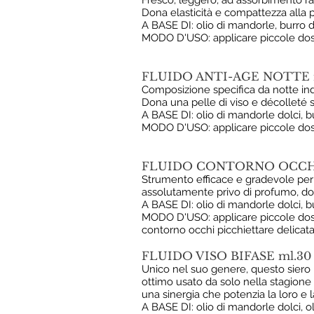
Fresco, leggero, ad assorbimento rap
Dona elasticità e compattezza alla p
A BASE DI: olio di mandorle, burro di
MODO D'USO: applicare piccole dosi 
FLUIDO ANTI-AGE NOTTE 
Composizione specifica da notte indi
Dona una pelle di viso e décolleté s
A BASE DI: olio di mandorle dolci, bur
MODO D'USO: applicare piccole dosi 
FLUIDO CONTORNO OCCHI
Strumento efficace e gradevole per 
assolutamente privo di profumo, don
A BASE DI: olio di mandorle dolci, bur
MODO D'USO: applicare piccole dosi 
contorno occhi picchiettare delica
FLUIDO VISO BIFASE ml.30
Unico nel suo genere, questo siero pe
ottimo usato da solo nella stagione 
una sinergia che potenzia la loro e l
A BASE DI: olio di mandorle dolci, ol