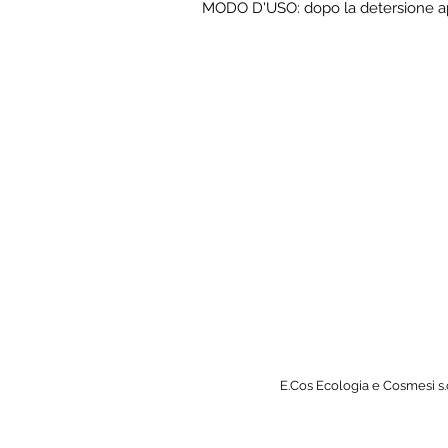
MODO D'USO: dopo la detersione appli
B
E.Cos Ecologia e Cosmesi s.c