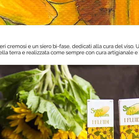
eri cremosi e un siero bi-fase, dedicati alla cura del viso
lla terra e realizzata come sempre con cura artigianale e co