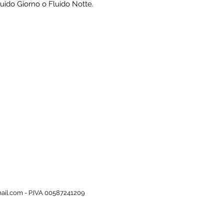
luido Giorno o Fluido Notte.
ail.com
-
P.IVA 00587241209