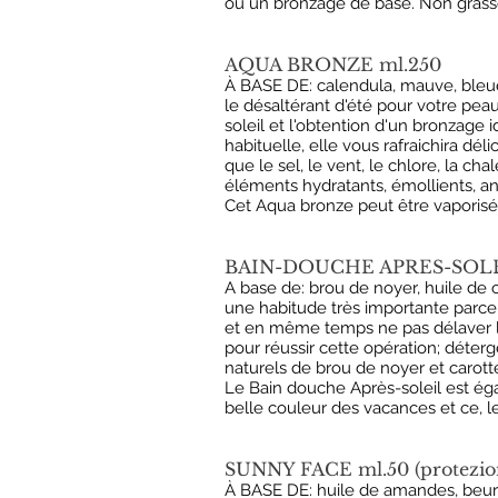
ou un bronzage de base. Non grasse
AQUA BRONZE ml.250
À BASE DE: calendula, mauve, bleuet
le désaltérant d'été pour votre peau
soleil et l'obtention d'un bronzage i
habituelle, elle vous rafraichira dé
que le sel, le vent, le chlore, la c
éléments hydratants, émollients, anti
Cet Aqua bronze peut être vaporisée
BAIN-DOUCHE APRES-SOLE
A base de: brou de noyer, huile de c
une habitude très importante parce q
et en même temps ne pas délaver l
pour réussir cette opération; déterge
naturels de brou de noyer et carotte
Le Bain douche Après-soleil est éga
belle couleur des vacances et ce, l
SUNNY FACE ml.50 (protezione
À BASE DE: huile de amandes, beurre