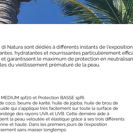
 di Natura sont dédiés à différents instants de l'exposition
ntes, hydratantes et nourrissantes particulièrement effica
rt et garantissent le maximum de protection en neutralisant
bles du vieillissement prématuré de la peau.
n MEDIUM spf20 et Protection BASSE spf6
e coco, beurre de karité, huile de jojoba, huile de brou de
ide qui s'applique très facilement sur toute la surface de
 protégé des rayons UVA et UVB. Cette dernière aide à
tient la peau veloutée et élastique grâce à ses trois différents
nne et haute. Dans les premiers jours de l'exposition
usement sans masser longtemps.