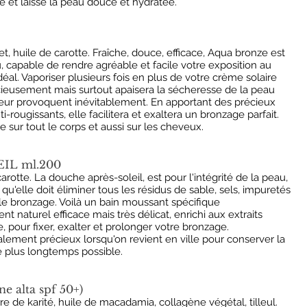
 et laisse la peau douce et hydratée.
, huile de carotte. Fraîche, douce, efficace, Aqua bronze est
, capable de rendre agréable et facile votre exposition au
déal. Vaporiser plusieurs fois en plus de votre crème solaire
licieusement mais surtout apaisera la sécheresse de la peau
haleur provoquent inévitablement. En apportant des précieux
-rougissants, elle facilitera et exaltera un bronzage parfait.
 sur tout le corps et aussi sur les cheveux.
IL ml.200
arotte. La douche après-soleil, est pour l'intégrité de la peau,
u'elle doit éliminer tous les résidus de sable, sels, impuretés
e bronzage. Voilà un bain moussant spécifique
nt naturel efficace mais très délicat, enrichi aux extraits
, pour fixer, exalter et prolonger votre bronzage.
lement précieux lorsqu'on revient en ville pour conserver la
e plus longtemps possible.
 alta spf 50+)
 de karité, huile de macadamia, collagène végétal, tilleul.