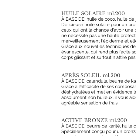
HUILE SOLAIRE ml.200
À BASE DE: huile de coco, huile de j
Délicieuse huile solaire pour un bro
ceux qui ont la chance d'avoir une 
ne nécessite pas une haute protecti
merveilleusement l'épiderme et elle
Grâce aux nouvelles techniques de pu
évanescente, qui rend plus facile son
corps glissant et surtout n'attire pas
APRÈS SOLEIL ml.200
À BASE DE: calendula, beurre de kar
Grâce à l'efficacité de ses composan
déshydratées et met en évidence le
absolument non huileux, il vous aid
agréable sensation de frais.
ACTIVE BRONZE ml.200
À BASE DE: beurre de karité, huile d
Spécialement conçu pour un bronzag