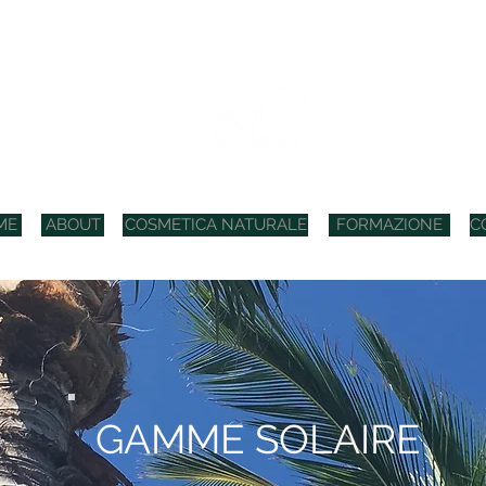
COSMETICI BIO ITALIANI
ME
ABOUT
COSMETICA NATURALE
FORMAZIONE
C
GAMME SOLAIRE