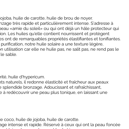
ojoba, huile de carotte, huile de brou de noyer.
nzage très rapide et particulièrement intense. S'adresse à
peau «amie du soleil» ou qui ont déjà un hâle protecteur qui
on. Les huiles qu'elle contient nourrissent et protègent
s ont de remarquables propriétés élastifiantes et tonifiantes.
rification, notre huile solaire a une texture légère,
 utilisation car elle ne huile pas, ne salit pas, ne rend pas le
 le sable.
ité, huile d'hypericum.
ts naturels, il redonne élasticité et fraîcheur aux peaux
 splendide bronzage. Adoucissant et rafraîchissant,
e à redécouvrir une peau plus tonique, en laissant une
e coco, huile de jojoba, huile de carotte.
e intense et rapide. Réservé à ceux qui ont la peau foncée