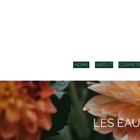
COS
HOME
ABOUT
COSMETI
LES EA