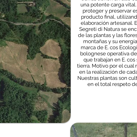
una potente carga vital
proteger y preservar e
producto final, utiliz
elaboración artesanal.
Segreti di Natura se en
de las plantas y las flores
montañas y su energía 
marca de E. cos Ecologí
bolognese operativa des
que trabajan en E. cos
tierra. Motivo por el cu
en la realización de cad
Nuestras plantas son cul
en el total respeto de