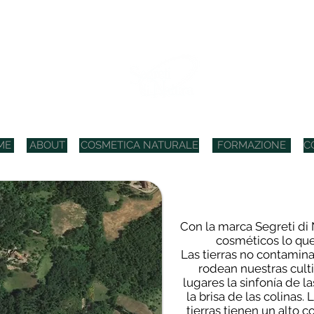
COSMETICI BIO ITALIANI
ME
ABOUT
COSMETICA NATURALE
FORMAZIONE
C
Con la marca Segreti di
cosméticos lo que
Las tierras no contamin
rodean nuestras cult
lugares la sinfonía de 
la brisa de las colinas.
tierras tienen un alto c