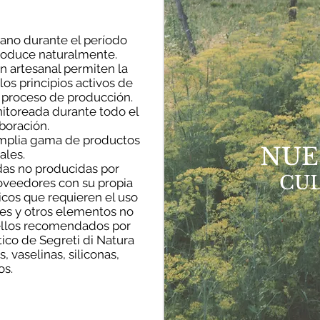
ano durante el período
roduce naturalmente.
 artesanal permiten la
los principios activos de
 proceso de producción.
itoreada durante todo el
boración.
amplia gama de productos
NUE
ales.
das no producidas por
CUL
oveedores con su propia
ticos que requieren el uso
es y otros elementos no
ellos recomendados por
co de Segreti di Natura
, vaselinas, siliconas,
os.