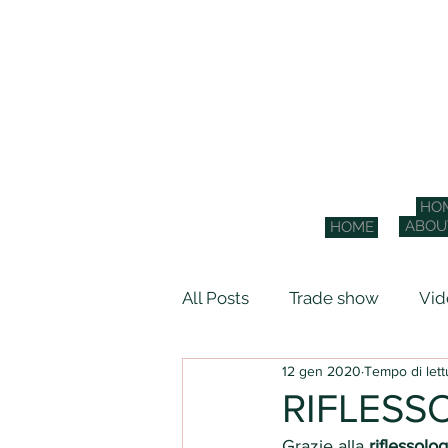
HO
ABOU
HOME
All Posts
Trade show
Vid
12 gen 2020
Tempo di lett
Scuola di Naturopatia - SD
RIFLESSO
Grazie alla 
riflessolog