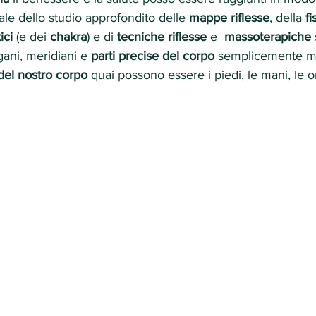
vale dello studio approfondito delle 
mappe riflesse
, della 
f
ici
 (e dei 
chakra
) e di 
tecniche riflesse
 e  
massoterapiche
gani, meridiani e 
parti precise del corpo
 semplicemente m
i del nostro corpo
 quai possono essere i piedi, le mani, le o