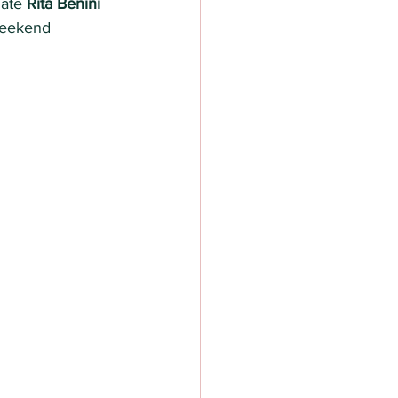
nate 
Rita Benini 
 weekend 