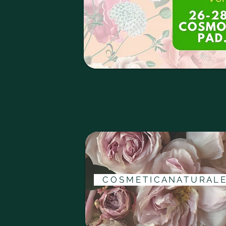
C O S M E T I C A N A T U R A L E